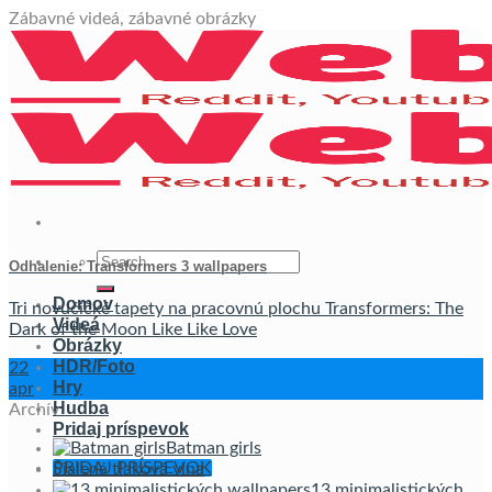
Skip
Zábavné videá, zábavné obrázky
to
content
Odhalenie: Transformers 3 wallpapers
Domov
Tri novučičké tapety na pracovnú plochu Transformers: The
Videá
Dark of the Moon Like Like Love
Obrázky
HDR/Foto
22
Hry
apr
Hudba
Archív
Pridaj príspevok
Batman girls
PRIDAJ PRÍSPEVOK
Šialená tlaková vlna
13 minimalistických