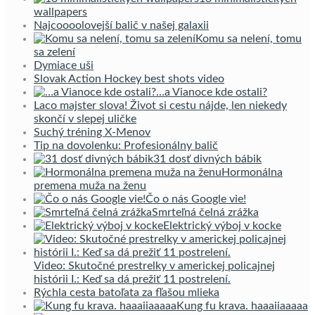
wallpapers
Najcoooolovejší balič v našej galaxii
Komu sa nelení, tomu
sa zelení
Dymiace uši
Slovak Action Hockey best shots video
…a Vianoce kde ostali?
Laco majster slova! Život si cestu nájde, len niekedy
skončí v slepej uličke
Suchý tréning X-Menov
Tip na dovolenku: Profesionálny balič
31 dosť divných bábik
Hormonálna
premena muža na ženu
Čo o nás Google vie!
Smrteľná čelná zrážka
Elektrický výboj v kocke
Video: Skutočné prestrelky v americkej policajnej
histórii I.: Keď sa dá prežiť 11 postrelení.
Rýchla cesta batoľata za fľašou mlieka
Kung fu krava. haaaiiaaaaa