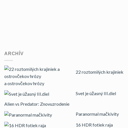
ARCHÍV
22 roztomilých krajiniek
a ostrovčekov hrôzy
Svet je úžasný III.diel
Alien vs Predator: Znovuzrodenie
Paranormal mačkivity
16 HDR fotiek raja