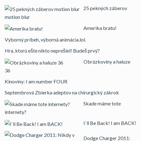
25 pekných záberov
motion blur
Amerika bratu!
Výborný príbeh, výborná animácia.lol.
Hra, ktorú ešte nikto neprešiel! Budeš prvý?
Obrázkoviny a haluze
36
Kinoviny: I am number FOUR
Septembrová Zbierka adeptov na chirurgický zákrok
Skade máme tote
internety?
I`ll Be Back! I am BACK!
Dodge Charger 2011: