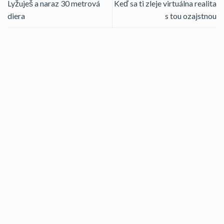
Lyžuješ a naraz 30 metrová
Keď sa ti zleje virtuálna realita
diera
s tou ozajstnou