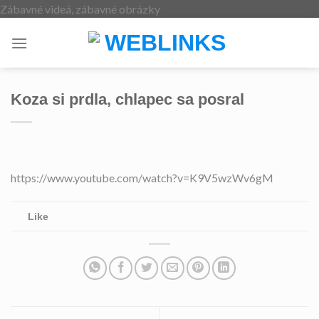
Skip
Zábavné videá, zábavné obrázky
to
content
Koza si prdla, chlapec sa posral
https://www.youtube.com/watch?v=K9V5wzWv6gM
Like