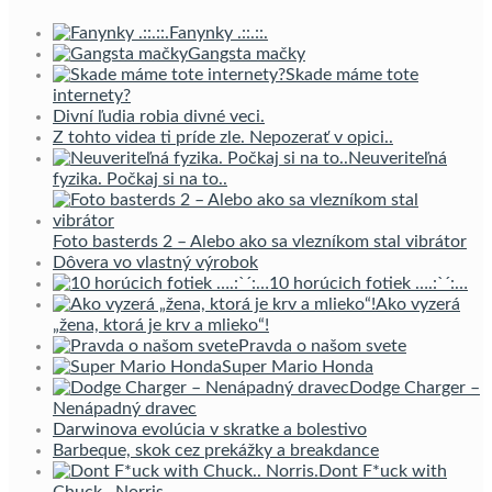
Fanynky .::.::.
Gangsta mačky
Skade máme tote
internety?
Divní ľudia robia divné veci.
Z tohto videa ti príde zle. Nepozerať v opici..
Neuveriteľná
fyzika. Počkaj si na to..
Foto basterds 2 – Alebo ako sa vlezníkom stal vibrátor
Dôvera vo vlastný výrobok
10 horúcich fotiek ….:`´:…
Ako vyzerá
„žena, ktorá je krv a mlieko“!
Pravda o našom svete
Super Mario Honda
Dodge Charger –
Nenápadný dravec
Darwinova evolúcia v skratke a bolestivo
Barbeque, skok cez prekážky a breakdance
Dont F*uck with
Chuck.. Norris.