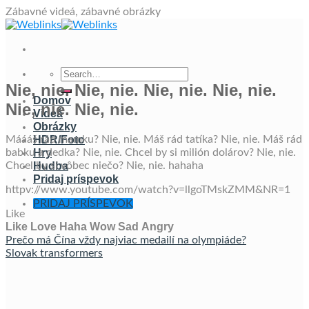
Skip
Zábavné videá, zábavné obrázky
to
content
Nie, nie. Nie, nie. Nie, nie. Nie, nie.
Domov
Nie, nie. Nie, nie.
Videá
Obrázky
Máááš rád mamku? Nie, nie. Máš rád tatíka? Nie, nie. Máš rád
HDR/Foto
babku a dedka? Nie, nie. Chcel by si milión dolárov? Nie, nie.
Hry
Chcel by si vôbec niečo? Nie, nie. hahaha
Hudba
Pridaj príspevok
httpv://www.youtube.com/watch?v=llgoTMskZMM&NR=1
PRIDAJ PRÍSPEVOK
Like
Like
Love
Haha
Wow
Sad
Angry
Prečo má Čína vždy najviac medailí na olympiáde?
Slovak transformers