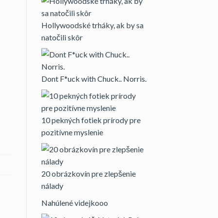
Hollywoodské trháky, ak by sa
natočili skôr
Dont F*uck with Chuck.. Norris.
10 pekných fotiek prírody pre
pozitívne myslenie
20 obrázkovín pre zlepšenie
nálady
Nahúlené videjkooo