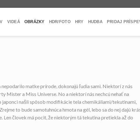
V
VIDEÁ
OBRÁZKY
HDR/FOTO
HRY
HUDBA
PRIDAJ PRÍSP
 nepodarilo matke prírode, dokonajú ľudia sami. Niektorí z nás
árty Mister a Miss Universe. No a niektorí nás nechcú nehať na
 japonci našli spôsob modifikácie tela chemikáliami/tekutinami,
Zrejme to bude samotuhnúca hmota na gél, lebo sa do nej dajú krá
e. Len človek má pocit, že niektorým tá tekutina pretiekla až do