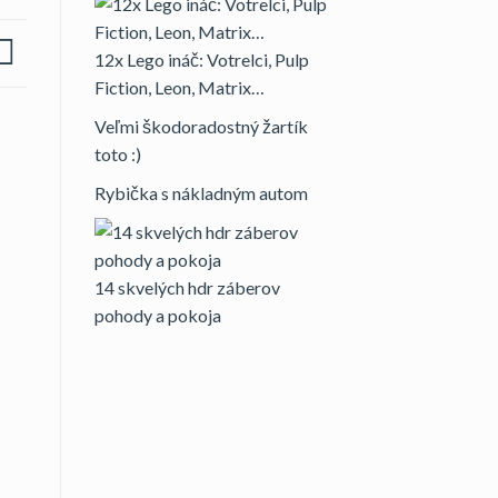
12x Lego ináč: Votrelci, Pulp
Fiction, Leon, Matrix…
Veľmi škodoradostný žartík
toto :)
Rybička s nákladným autom
14 skvelých hdr záberov
pohody a pokoja