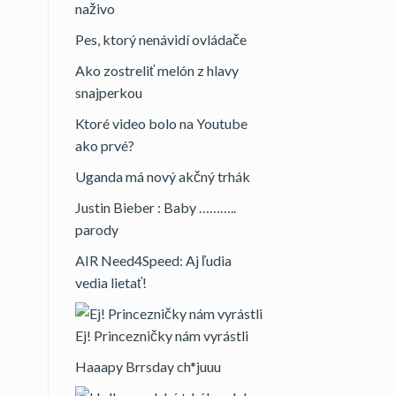
naživo
Pes, ktorý nenávidí ovládače
Ako zostreliť melón z hlavy
snajperkou
Ktoré video bolo na Youtube
ako prvé?
Uganda má nový akčný trhák
Justin Bieber : Baby ………..
parody
AIR Need4Speed: Aj ľudia
vedia lietať!
Ej! Princezničky nám vyrástli
Haaapy Brrsday ch*juuu