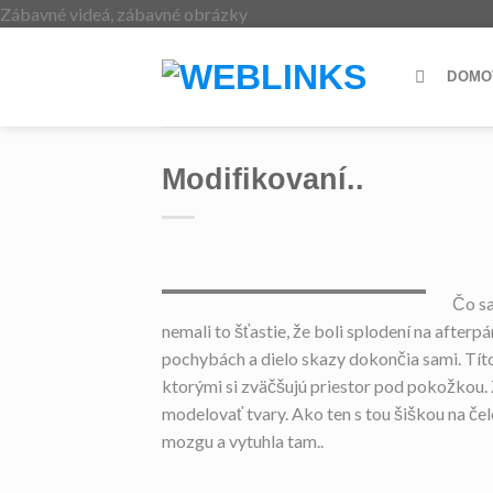
Skip
Zábavné videá, zábavné obrázky
to
content
DOMO
Modifikovaní..
Čo sa
nemali to šťastie, že boli splodení na afterp
pochybách a dielo skazy dokončia sami. Títo
ktorými si zväčšujú priestor pod pokožkou. 
modelovať tvary. Ako ten s tou šiškou na čel
mozgu a vytuhla tam..