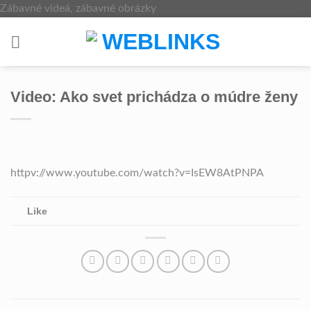
Skip
Zábavné videá, zábavné obrázky
to
content
Video: Ako svet prichádza o múdre ženy
httpv://www.youtube.com/watch?v=IsEW8AtPNPA
Like