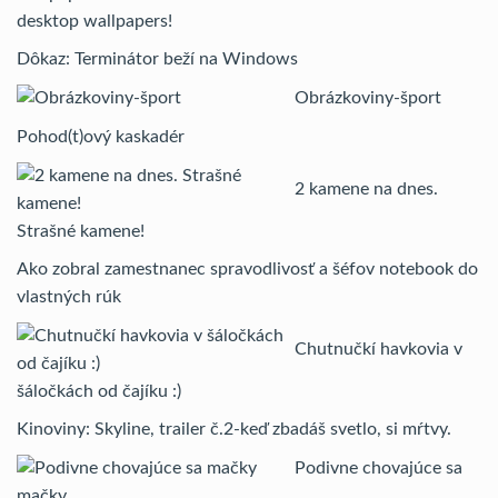
desktop wallpapers!
Dôkaz: Terminátor beží na Windows
Obrázkoviny-šport
Pohod(t)ový kaskadér
2 kamene na dnes.
Strašné kamene!
Ako zobral zamestnanec spravodlivosť a šéfov notebook do
vlastných rúk
Chutnučkí havkovia v
šáločkách od čajíku :)
Kinoviny: Skyline, trailer č.2-keď zbadáš svetlo, si mŕtvy.
Podivne chovajúce sa
mačky