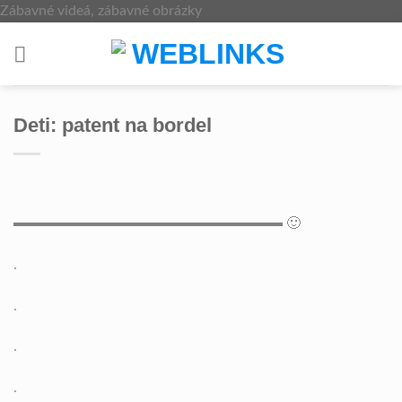
Skip
Zábavné videá, zábavné obrázky
to
content
Deti: patent na bordel
🙂
.
.
.
.