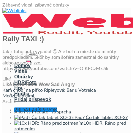
Skip
Zábavné videá, zábavné obrázky
to
content
Rally TAXI :)
Jak z toho auta vypadol 🙂 Ale bol na mieste do minúty
predpokladám. Skôr by som šoféra zamestnal do sanitky,
alebo rozvoz pizze..
Domov
httpv://www.youtube.com/watch?v=OiKFCzMxJik
Videá
Obrázky
Like
HDR/Foto
Like
Love
Haha
Wow
Sad
Angry
Hry
Kam chodí na pifko Ripleyová: Bar u Votrelca
Hudba
Medzi riadkami
Pridaj príspevok
Archív
PRIDAJ PRÍSPEVOK
Alien vs Predator vs sprcha
iPad? Čo tak Tablet XO-3?
10x HDR: Ráno pred
zotmením