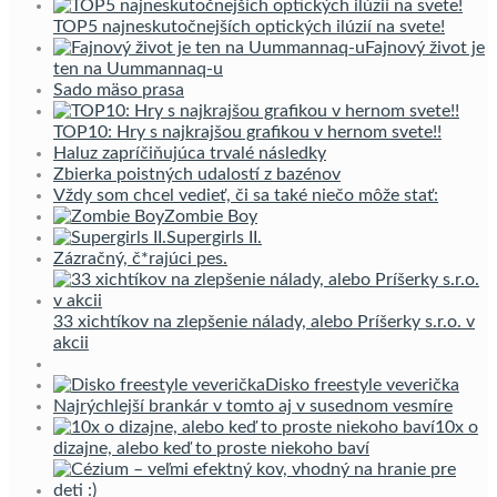
TOP5 najneskutočnejších optických ilúzií na svete!
Fajnový život je
ten na Uummannaq-u
Sado mäso prasa
TOP10: Hry s najkrajšou grafikou v hernom svete!!
Haluz zapríčiňujúca trvalé následky
Zbierka poistných udalostí z bazénov
Vždy som chcel vedieť, či sa také niečo môže stať:
Zombie Boy
Supergirls II.
Zázračný, č*rajúci pes.
33 xichtíkov na zlepšenie nálady, alebo Príšerky s.r.o. v
akcii
Disko freestyle veverička
Najrýchlejší brankár v tomto aj v susednom vesmíre
10x o
dizajne, alebo keď to proste niekoho baví