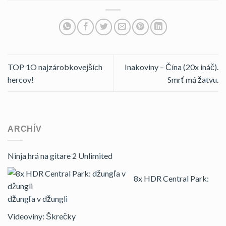
TOP 1O najzárobkovejších
Inakoviny – Čína (20x ináč).
hercov!
Smrť má žatvu.
ARCHÍV
Ninja hrá na gitare 2 Unlimited
8x HDR Central Park:
džungľa v džungli
Videoviny: Škrečky