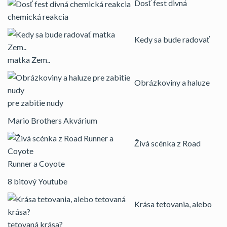
Dosť fest divná
chemická reakcia
Kedy sa bude radovať
matka Zem..
Obrázkoviny a haluze
pre zabitie nudy
Mario Brothers Akvárium
Živá scénka z Road
Runner a Coyote
8 bitový Youtube
Krása tetovania, alebo
tetovaná krása?