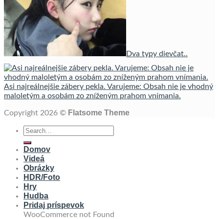
Dva typy dievčat..
Asi najreálnejšie zábery pekla. Varujeme: Obsah nie je vhodný
maloletým a osobám zo zníženým prahom vnímania.
Flatsome Theme
Copyright 2026 ©
Domov
Videá
Obrázky
HDR/Foto
Hry
Hudba
Pridaj príspevok
WooCommerce not Found