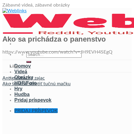
Skip
Zábavné videá, zábavné obrázky
to
content
Ako sa prichádza o panenstvo
httpv://www.youtube.com/watch?v=JH9EVH4SEgQ
Domov
Like
Videá
Obrázky
Antigravitačný zajac
HDR/Foto
Ako šunkou skrotiť tučnú mačku
Hry
Hudba
Pridaj príspevok
PRIDAJ PRÍSPEVOK