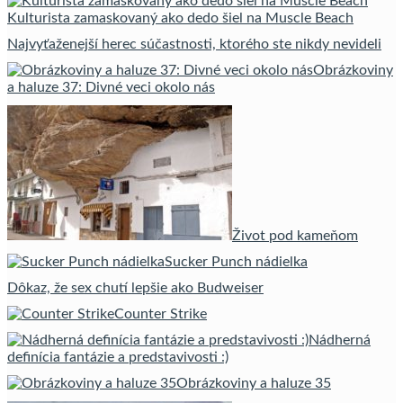
Kulturista zamaskovaný ako dedo šiel na Muscle Beach
Najvyťaženejší herec súčastnosti, ktorého ste nikdy nevideli
Obrázkoviny
a haluze 37: Divné veci okolo nás
Život pod kameňom
Sucker Punch nádielka
Dôkaz, že sex chutí lepšie ako Budweiser
Counter Strike
Nádherná
definícia fantázie a predstavivosti :)
Obrázkoviny a haluze 35