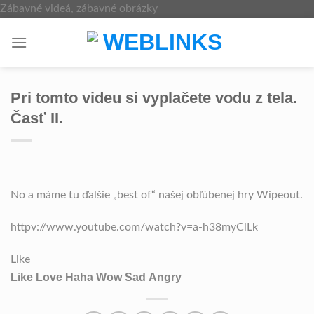
Skip
Zábavné videá, zábavné obrázky
to
content
Pri tomto videu si vyplačete vodu z tela.
Časť II.
No a máme tu ďalšie „best of“ našej obľúbenej hry Wipeout.
httpv://www.youtube.com/watch?v=a-h38myClLk
Like
Like
Love
Haha
Wow
Sad
Angry