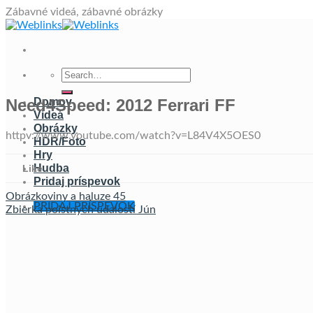
Skip
Zábavné videá, zábavné obrázky
to
content
Need4Speed: 2012 Ferrari FF
Domov
Videá
Obrázky
httpv://www.youtube.com/watch?v=L84V4X5OES0
HDR/Foto
Hry
Hudba
Like
Pridaj príspevok
Obrázkoviny a haluze 45
PRIDAJ PRÍSPEVOK
Zbierka poistných udalostí Jún