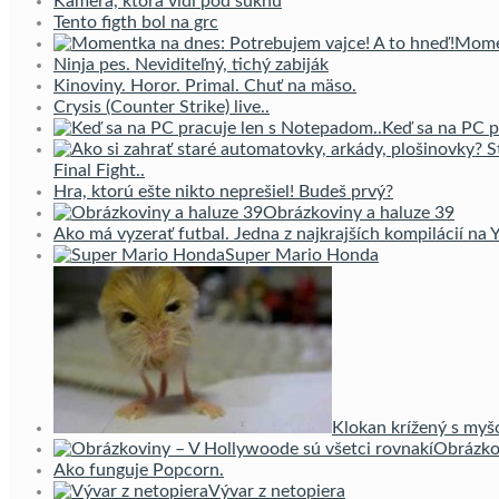
Kamera, ktorá vidí pod sukňu
Tento figth bol na grc
Momen
Ninja pes. Neviditeľný, tichý zabiják
Kinoviny. Horor. Primal. Chuť na mäso.
Crysis (Counter Strike) live..
Keď sa na PC p
Final Fight..
Hra, ktorú ešte nikto neprešiel! Budeš prvý?
Obrázkoviny a haluze 39
Ako má vyzerať futbal. Jedna z najkrajších kompilácií na
Super Mario Honda
Klokan krížený s myš
Obrázko
Ako funguje Popcorn.
Vývar z netopiera