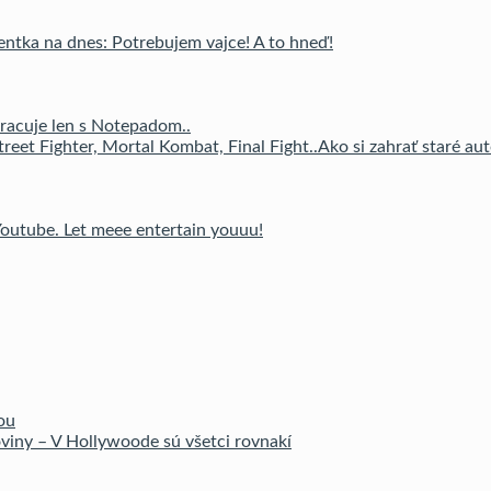
tka na dnes: Potrebujem vajce! A to hneď!
racuje len s Notepadom..
Ako si zahrať staré au
 Youtube. Let meee entertain youuu!
ou
viny – V Hollywoode sú všetci rovnakí